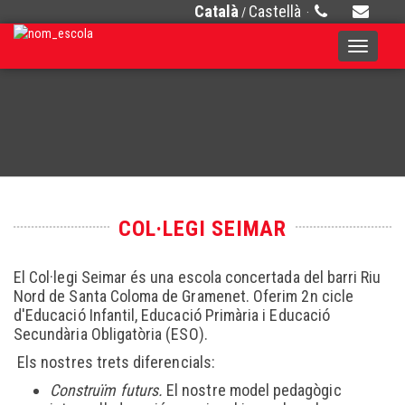
Català
Castellà
/
·
Toggle
navigati
COL·LEGI SEIMAR
El Col·legi Seimar és una escola concertada del barri Riu
Nord de Santa Coloma de Gramenet. Oferim 2n cicle
d'Educació Infantil, Educació Primària i Educació
Secundària Obligatòria (ESO).
Els nostres trets diferencials:
Construïm futurs.
El nostre model pedagògic